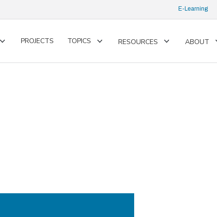
E-Learning
PROJECTS
TOPICS
RESOURCES
ABOUT
Toggle
Toggle
Toggle
submenu
submenu
submenu