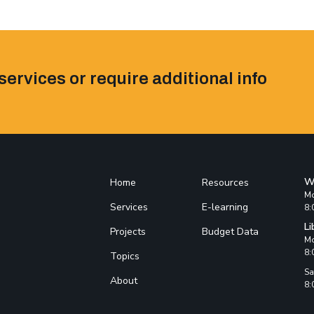
services or require additional info
W
Home
Resources
Mo
Services
E-learning
8:
Li
Projects
Budget Data
Mo
8:
Topics
Sa
About
8: