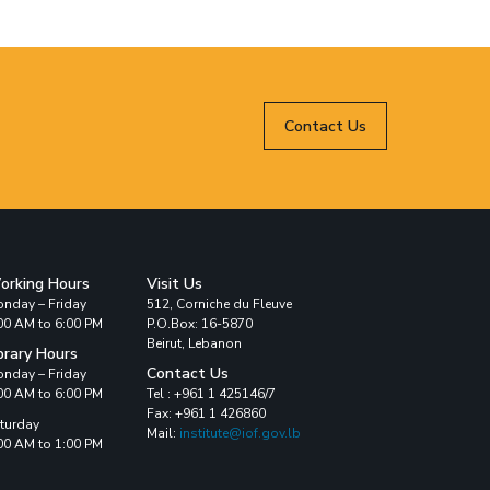
Contact Us
orking Hours
Visit Us
nday – Friday
512, Corniche du Fleuve
00 AM to 6:00 PM
P.O.Box: 16-5870
Beirut, Lebanon
brary Hours
Contact Us
nday – Friday
00 AM to 6:00 PM
Tel : +961 1 425146/7
Fax: +961 1 426860
turday
Mail:
institute@iof.gov.lb
00 AM to 1:00 PM