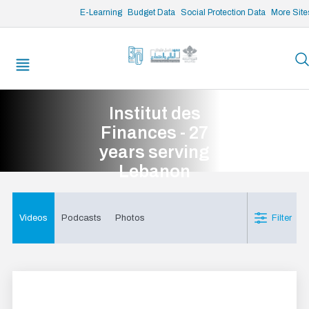
/* opened search */
E-Learning
Budget Data
Social Protection Data
More Site
Institut des
Finances - 27
years serving
Lebanon
Videos
Podcasts
Photos
Filter