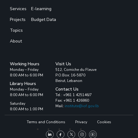
Services
E-learning
Projects
Budget Data
Topics
About
Working Hours
Visit Us
Monday – Friday
512, Corniche du Fleuve
8:00 AM to 6:00 PM
P.O.Box: 16-5870
Beirut, Lebanon
Library Hours
Contact Us
Monday – Friday
8:00 AM to 6:00 PM
Tel : +961 1 425146/7
Fax: +961 1 426860
Saturday
Mail:
institute@iof.gov.lb
8:00 AM to 1:00 PM
Terms and Conditions
Privacy
Cookies