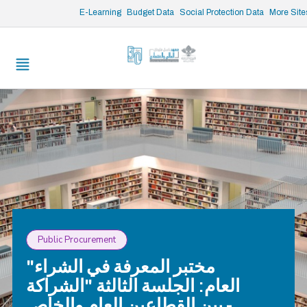
/* opened search */
E-Learning
Budget Data
Social Protection Data
More Site
Public Procurement
"مختبر المعرفة في الشراء
العام: الجلسة الثالثة "الشراكة
بين القطاعين العام والخاص -