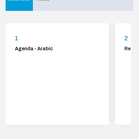
1
2
Agenda - Arabic
Report