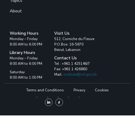
Topics
About
Working Hours
Visit Us
Monday – Friday
512, Corniche du Fleuve
8:00 AM to 6:00 PM
P.O.Box: 16-5870
Beirut, Lebanon
Library Hours
Contact Us
Monday – Friday
8:00 AM to 6:00 PM
Tel : +961 1 425146/7
Fax: +961 1 426860
Saturday
Mail:
institute@iof.gov.lb
8:00 AM to 1:00 PM
Terms and Conditions
Privacy
Cookies