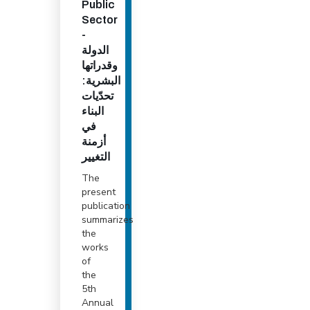
Public
Sector
-
الدولة
وقدراتها
البشرية:
تحدّيات
البناء
في
أزمنة
التغيير
The
present
publication
summarizes
the
works
of
the
5th
Annual