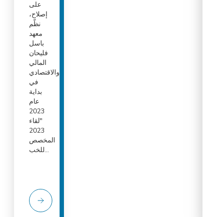
على
إصلاح،
نظّم
معهد
باسل
فليحان
المالي
والاقتصادي
في
بداية
عام
2023
"لقاء
2023
المخصص
للخب...