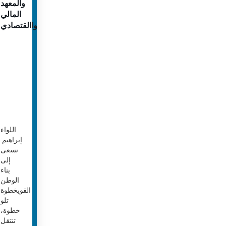
والمعهد
المالي
واالقتصادي
اللواء
إبراهيم:
نسعى
إلى
بناء
الوطن
القويخطوة
تلو
خطوة،
تنتقل