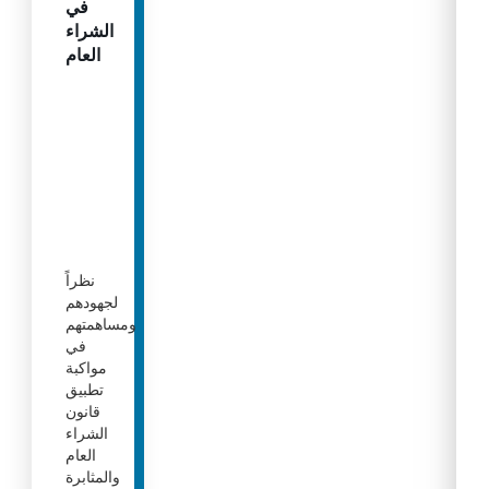
في
الشراء
العام
نظراً
لجهودهم
ومساهمتهم
في
مواكبة
تطبيق
قانون
الشراء
العام
والمثابرة