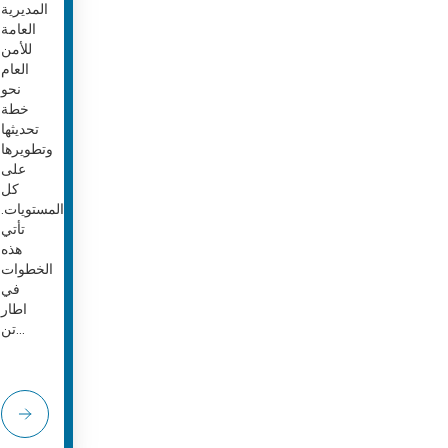
المديرية
العامة
للأمن
العام
نحو
خطة
تحديثها
وتطويرها
على
كل
المستويات.
تأتي
هذه
الخطوات
في
اطار
تن...