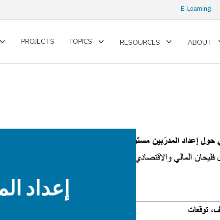
E-Learning
PROJECTS
TOPICS
RESOURCES
ABOUT
Toggle
Toggle
Toggle
submenu
submenu
submenu
إعداد ا -