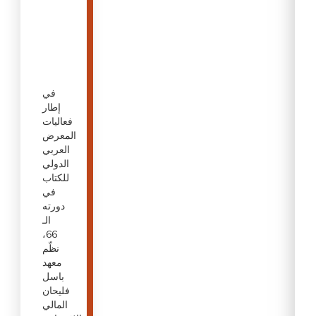
في
إطار
فعاليات
المعرض
العربي
الدولي
للكتاب
في
دورته
الـ
66،
نظّم
معهد
باسل
فليحان
المالي