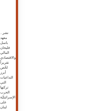
...نشر
معهد
باسل
فليحان
المالي
والاقتصادي
تقريراً
لخّص
أبرز
التداعيات
التي
تركتها
الحرب
الإسرائيليّة
على
لبنان