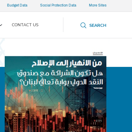
Budget Data
Social Protection Data
More Sites
CONTACT US
SEARCH
Toggle
submenu