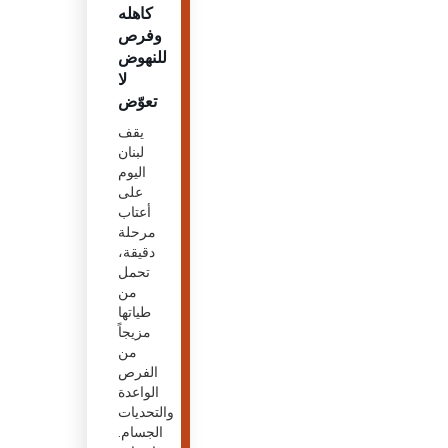
كاهله
وفرص
للنهوض
لا
تعوّض
يقف
لبنان
اليوم
على
أعتاب
مرحلة
دقيقة،
تحمل
من
طياتها
مزيجاً
من
الفرص
الواعدة
والتحديات
الجسام.