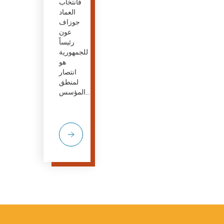
فانتخاب
العماد
جوزاف
عون
رئيساً
للجمهورية
هو
انتصار
لمنطق
المؤسس...