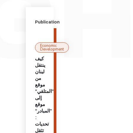
Publication
Economic
Development
كيف
ينتقل
لبنان
من
موقع
”المتلقي“
إلى
موقع
”المبادر“
:
تحديات
تثقل