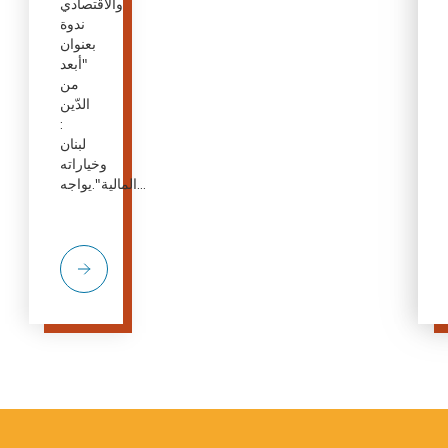
والاقتصادي
ندوة
بعنوان
"أبعد
من
الدّين
:
لبنان
وخياراته
المالية".يواجه...