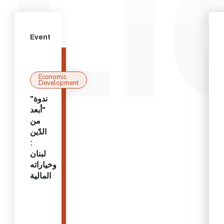
Event
Economic
Development
"ندوة
"أبعد
من
الدّين
:
لبنان
وخياراته
المالية