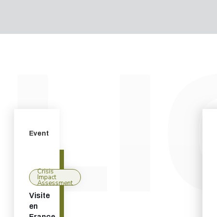
Event
Crisis
Impact
Assessment
Visite
en
France