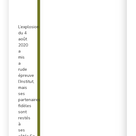
L’explosion
du 4
août
2020
a
mis
a
rude
épreuve
l’Institut,
mais
ses
partenaires
fidèles
sont
restés
à
ses