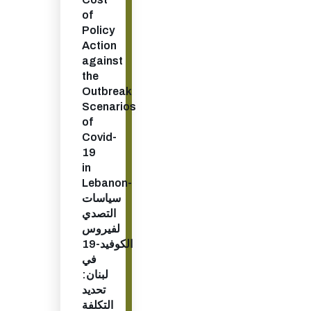
of
Policy
Action
against
the
Outbreak
Scenarios
of
Covid-
19
in
Lebanon-
سياسات
التصدي
لفيروس
الكوفيد-19
في
لبنان:
تحديد
التكلفة