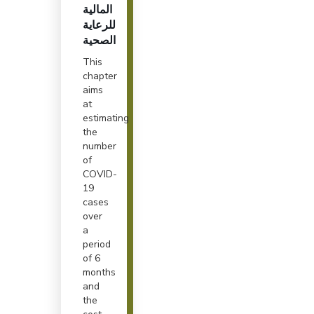
المالية
للرعاية
الصحية
This
chapter
aims
at
estimating
the
number
of
COVID-
19
cases
over
a
period
of 6
months
and
the