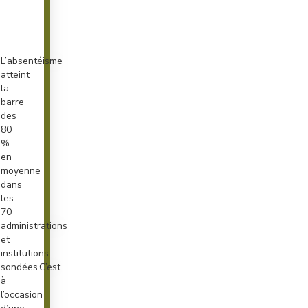
L’absentéisme
atteint
la
barre
des
80
%
en
moyenne
dans
les
70
administrations
et
institutions
sondées.C’est
à
l’occasion