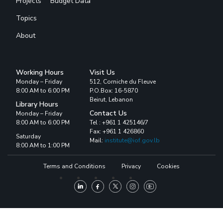
Projects
Budget Data
Topics
About
Working Hours
Visit Us
Monday – Friday
512, Corniche du Fleuve
8:00 AM to 6:00 PM
P.O.Box: 16-5870
Beirut, Lebanon
Library Hours
Contact Us
Monday – Friday
8:00 AM to 6:00 PM
Tel : +961 1 425146/7
Fax: +961 1 426860
Saturday
Mail:
institute@iof.gov.lb
8:00 AM to 1:00 PM
Terms and Conditions
Privacy
Cookies