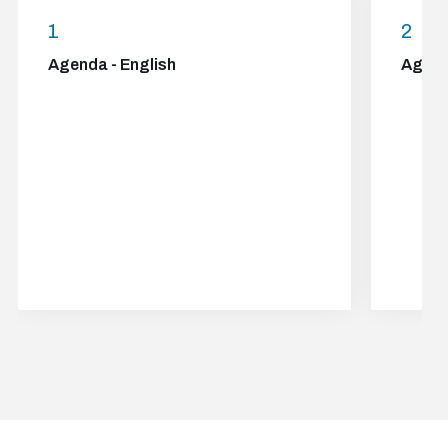
1
2
Agenda - English
Agend