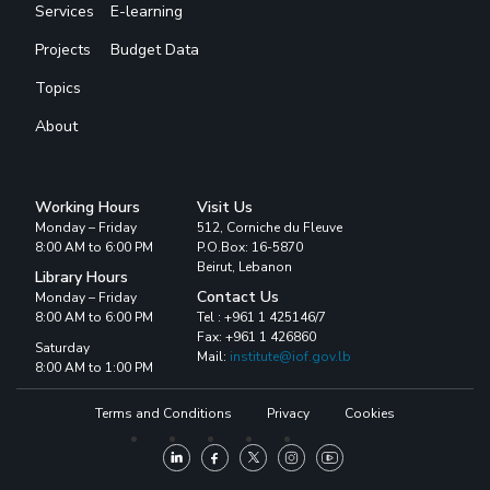
Services
E-learning
Projects
Budget Data
Topics
About
Working Hours
Visit Us
Monday – Friday
512, Corniche du Fleuve
8:00 AM to 6:00 PM
P.O.Box: 16-5870
Beirut, Lebanon
Library Hours
Contact Us
Monday – Friday
8:00 AM to 6:00 PM
Tel : +961 1 425146/7
Fax: +961 1 426860
Saturday
Mail:
institute@iof.gov.lb
8:00 AM to 1:00 PM
Terms and Conditions
Privacy
Cookies