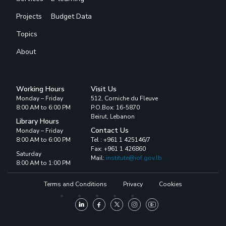
Projects
Budget Data
Topics
About
Working Hours
Visit Us
Monday – Friday
512, Corniche du Fleuve
8:00 AM to 6:00 PM
P.O.Box: 16-5870
Beirut, Lebanon
Library Hours
Contact Us
Monday – Friday
8:00 AM to 6:00 PM
Tel : +961 1 425146/7
Fax: +961 1 426860
Saturday
Mail:
institute@iof.gov.lb
8:00 AM to 1:00 PM
Terms and Conditions
Privacy
Cookies