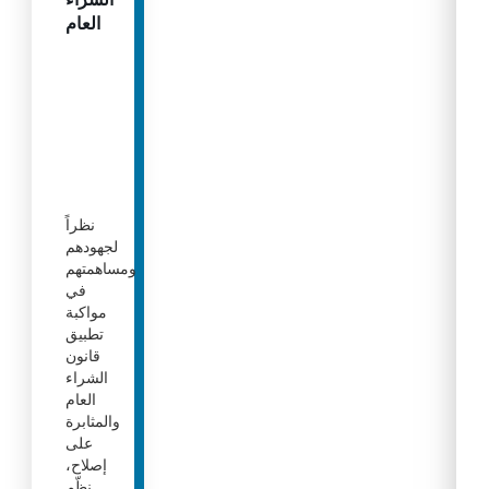
العام
نظراً
لجهودهم
ومساهمتهم
في
مواكبة
تطبيق
قانون
الشراء
العام
والمثابرة
على
إصلاح،
نظّم