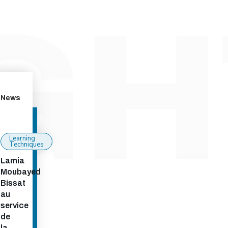
News
Learning
Techniques
Lamia
Moubayed
Bissat
au
service
de
la