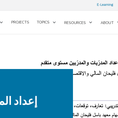
E-Learning
PROJECTS
TOPICS
RESOURCES
ABOUT
Toggle
Toggle
Toggle
submenu
submenu
submenu
إعداد ا -