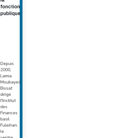
fonction
publique
Depuis
2000,
Lamia
Moubayed
Bissat
dirige
l'Institut
des
Finances
basil
Fuleihan,
le
centre