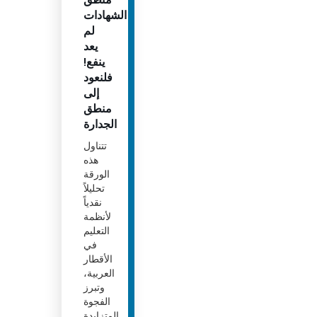
الشهادات
لم
يعد
ينفع!
فلنعود
إلى
منطق
الجدارة
تتناول
هذه
الورقة
تحليلاً
نقدياً
لأنظمة
التعليم
في
الأقطار
العربية،
وتبرز
الفجوة
المتزايدة