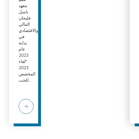
معهد
باسل
فليحان
المالي
والاقتصادي
في
بداية
عام
2023
"لقاء
2023
المخصص
للخب...