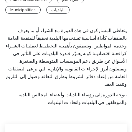
Municipalities
البلديات
يتعاطى المشاركون في هذه الدورة مع الشراء أو ما يعرف
بالصفقات كأداة أساسية تستخدمها البلدية تحقيقاً للمنفعة العامة
وخدمة المواطنين. ويتعمقون بأهميـة التخطيـط لعمليـات الشـراء
كرافعـة اقتصاديـة كونه يعـزّز قـدرة البلديـات على التأثير في
الأسواق عن طريق دعم المؤسسات المتوسطة والصغيرة.
ويفصلون أبرز الإجراءات القانونية والإدارية التي ترعى الصفقات
العامة من إعداد دفاتر الشروط وطرق التعاقد وصول إلى التلزيم
وتنفيذ العقد.
تتوجه الدورة إلى رؤساء البلديات وأعضاء المجالس البلدية
والموظفين في البلديات واتحادات البلديات.