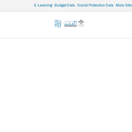
/* opened search */
E-Learning
Budget Data
Social Protection Data
More Site