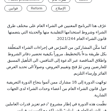
قوانين
Reform
الإصلاح
عرّف هذا البرنامج المعنيين في الشراء العام على مختلف طرق
الشراء وشروط استخدامها التقليدية منها والحديثة التي يتضمنها
قانون الشراء العام 2021/244.
كما مكّن المشاركين من التمرّس في إجراءات الشراء المتعلّقة
بكل طريقة بدءاً بالتخطيط، مروراً بكيفية تحضير دفاتر الشروط
واطلاق المناقصة عبر الدعوة إلى التنافس، الى التأهيل المسبق
للعارضين ومن ثمّ فتح وتقييم العروض، وصولاً الى تحديد العرض
الفائز وإرساء التلزيم.
توجّهت الدورة إلى 18 مشارك ممن أتموا بنجاح الدورة التعريفية
حول قانون الشراء العام من أعضاء وحدات الشراء لدى الجهات
الشارية.
نظّمت هذه الدورة في إطار مشروع "دعم تعزيز قدرات العاملين
في الشراء العام في لبنان" بالشراكة مع إكسبرتيز فرانس