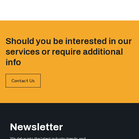
Should you be interested in our
services or require additional
info
Contact Us
Newsletter
We delve into the latest industry trends and