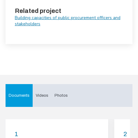
Related project
Building capacities of public procurement officers and
stakeholders
Documents
Videos
Photos
1
2