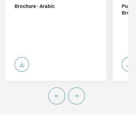
Brochure - Arabic
Publi
Broch