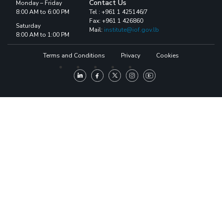
Contact Us
Monday – Friday
8:00 AM to 6:00 PM
Tel : +961 1 425146/7
Fax: +961 1 426860
Saturday
Mail:
institute@iof.gov.lb
8:00 AM to 1:00 PM
Terms and Conditions
Privacy
Cookies