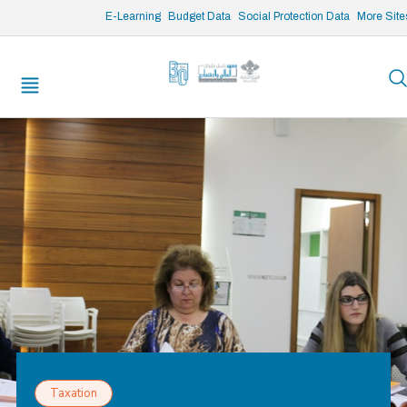
/* opened search */
E-Learning
Budget Data
Social Protection Data
More Site
Taxation