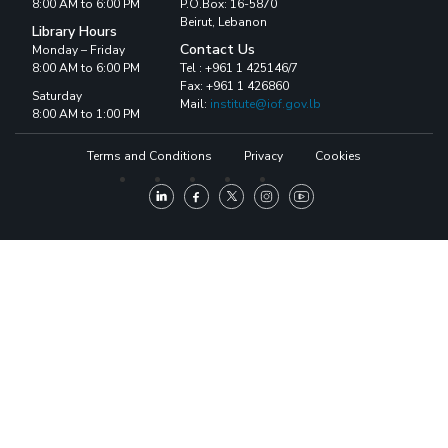
8:00 AM to 6:00 PM
P.O.Box: 16-5870
Beirut, Lebanon
Library Hours
Contact Us
Monday – Friday
8:00 AM to 6:00 PM
Tel : +961 1 425146/7
Fax: +961 1 426860
Saturday
Mail:
institute@iof.gov.lb
8:00 AM to 1:00 PM
Terms and Conditions
Privacy
Cookies