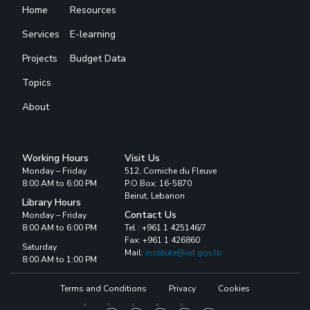
Home
Resources
Services
E-learning
Projects
Budget Data
Topics
About
Working Hours
Visit Us
Monday – Friday
512, Corniche du Fleuve
8:00 AM to 6:00 PM
P.O.Box: 16-5870
Beirut, Lebanon
Library Hours
Contact Us
Monday – Friday
8:00 AM to 6:00 PM
Tel : +961 1 425146/7
Fax: +961 1 426860
Saturday
Mail:
institute@iof.gov.lb
8:00 AM to 1:00 PM
Terms and Conditions
Privacy
Cookies