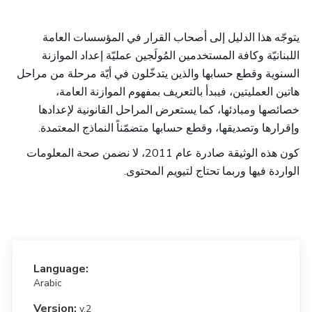
يتوجّه هذا الدليل إلى أصحاب القرار في المؤسسات العامة
اللبنانيّة وكافة المستخدمين المُولَجين عمليّة إعداد الموازنة
السنوية وقطع حسابها والذين يتدخّلون في أيّة مرحلة من مراحل
هاتين العمليتين، فيبدأ بالتعريف بمفهوم الموازنة العامة،
خصائصها ومبادئها، كما يستعرض المراحل القانونية لإعدادها
وإقرارها وتصديقها، وقطع حسابها متضمّناً النماذج المعتمدة
.
كون هذه الوثيقة صادرة عام 2011، لا نضمن صحة المعلومات
الواردة فيها وربما تحتاج لتيويم المحتوى
.
Language:
Arabic
Version:
v.2