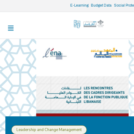
/* opened search */
E-Learning
Budget Data
Social Prot
Leadership and Change Management