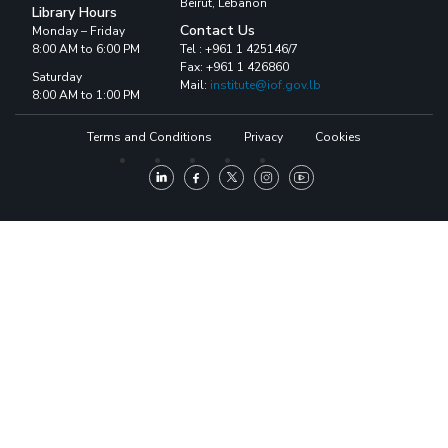
Beirut, Lebanon
Library Hours
Contact Us
Monday – Friday
8:00 AM to 6:00 PM
Tel : +961 1 425146/7
Fax: +961 1 426860
Saturday
Mail:
institute@iof.gov.lb
8:00 AM to 1:00 PM
Terms and Conditions
Privacy
Cookies