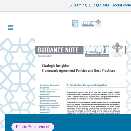
/* opened search */
E-Learning
Budget Data
Social Prot
Public Procurement