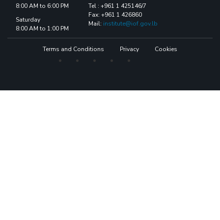
8:00 AM to 6:00 PM
Tel : +961 1 425146/7
Fax: +961 1 426860
Saturday
Mail:
institute@iof.gov.lb
8:00 AM to 1:00 PM
Terms and Conditions
Privacy
Cookies