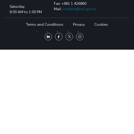
Fax: +961 1 426860
Saturday
Mail:
institute@iof.gov.lb
8:00 AM to 1:00 PM
Terms and Conditions
Privacy
Cookies