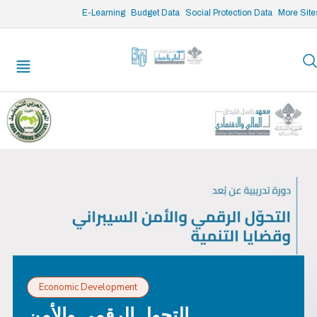
/* opened search */
E-Learning
Budget Data
Social Protection Data
More Site
Economic Development
التحول الرقمي والأمن