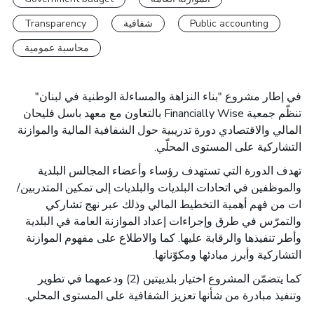
Public accounting
شفافية
Transparency
محاسبة عمومية
في إطار مشروع "بناء النزاهة والمساءلة الوطنية في لبنان"
تنظّم جمعية
Financially Wise
بالتعاون مع معهد باسل فليحان
المالي والاقتصادي دورة تدريبية حول الشفافية المالية والموازنة
التشاركية على المستوى المحلّي.
تهدف الدورة التي تستهدف رؤساء وأعضاء المجالس البلدية
والموظفين في اتحادات البلديات والبلديات إلى تمكين المتدربين/
ات من فهم أهمية التخطيط المالي وذلك عبر نهج تشاركي
والتمرّس في طرق وإجراءات إعداد الموازنة العامة في البلدية
وأطر تنفيذها والرقابة عليها. كما والاطلاع على مفهوم الموازنة
التشاركية وأبرز مبادئها ومكوّناتها.
كما يتضمّن المشروع اختيار بلدييتين (2) ودعمهما في تطوير
وتنفيذ مبادرة من شأنها تعزيز الشفافية على المستوى المحلي.