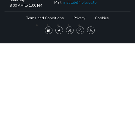
Saturday
Mail:
institute@iof.gov.lb
8:00 AM to 1:00 PM
Terms and Conditions
Privacy
Cookies