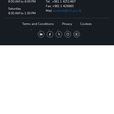
8:00 AM to 6:00 PM
Tel : +961 1 425146/7
Fax: +961 1 426860
Saturday
Mail:
institute@iof.gov.lb
8:00 AM to 1:00 PM
Terms and Conditions
Privacy
Cookies