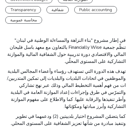
Public accounting
شفافية
Transparency
محاسبة عمومية
في إطار مشروع "بناء النزاهة والمساءلة الوطنية في لبنان"
تنظّم جمعية
Financially Wise
بالتعاون مع معهد باسل فليحان
المالي والاقتصادي دورة تدريبية حول الشفافية المالية والموازنة
التشاركية على المستوى المحلّي.
تهدف هذه الدورة التي تستهدف رؤساء وأعضاء المجالس البلدية
والموظفين في اتحادات البلديات والبلديات إلى تمكين المتدربين/
ات من فهم أهمية التخطيط المالي وذلك عبر نهج تشاركي
والتمرّس في طرق وإجراءات إعداد الموازنة العامة في البلدية
وأطر تنفيذها والرقابة عليها. كما والاطلاع على مفهوم الموازنة
التشاركية وأبرز مبادئها ومكوّناتها.
كما يتضمّن المشروع اختيار بلدييتين (2) ودعمهما في تطوير
وتنفيذ مبادرة من شأنها تعزيز الشفافية على المستوى المحلي.