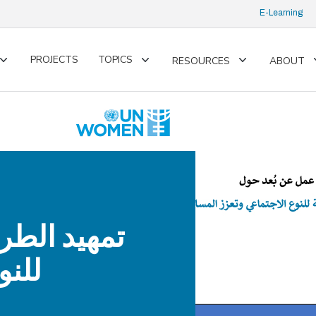
E-Learning
PROJECTS
TOPICS
RESOURCES
ABOUT
Toggle
Toggle
Toggle
submenu
submenu
submenu
تمهيد الطر
للنو