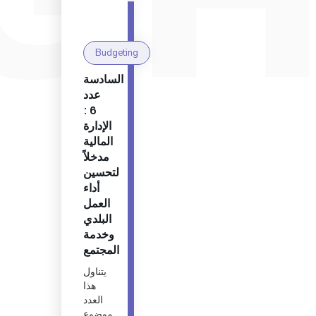
Budgeting
السادسة
عدد
6 :
الإدارة
المالية
مدخلاً
لتحسين
أداء
العمل
البلدي
وخدمة
المجتمع
يتناول
هذا
العدد
موضوع