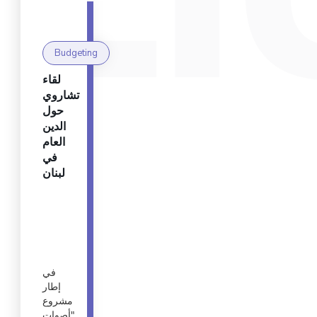
Budgeting
لقاء
تشاروي
حول
الدين
العام
في
لبنان
في
إطار
مشروع
"أصوات