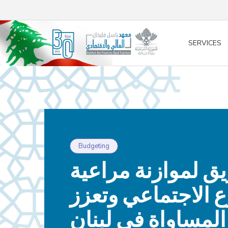
/* opened search */
SERVICES
Budgeting
يق لموازنة مراعية
ع الاجتماعي وتعزز
المساواة في لبنان