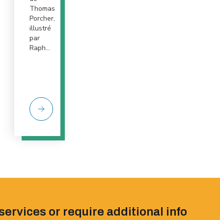
Thomas
Porcher,
illustré
par
Raph...
services or require additional info