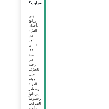
ضرايب؟
جنى
ورابح
يأخذان
القرّاء
من
عمر
9 إلى
99
سنة
في
رحلة
للتعرّف
على
مهام
الدولة
ومصادر
إيراداتها
وخصوصاً
الضرائب
وأنواع