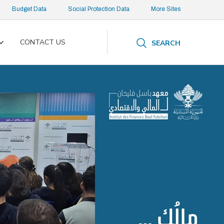
Budget Data
Social Protection Data
More Sites
CONTACT US
SEARCH
Toggle
submenu