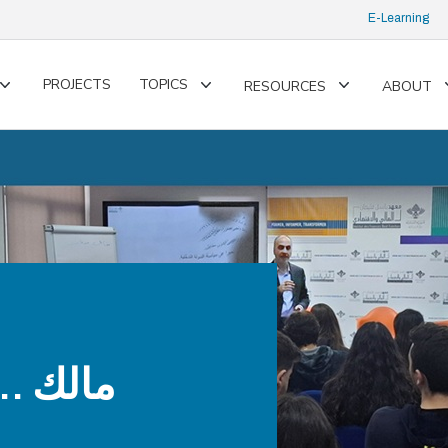
E-Learning
PROJECTS
TOPICS
RESOURCES
ABOUT
Toggle
Toggle
Toggle
submenu
submenu
submenu
مالك ..