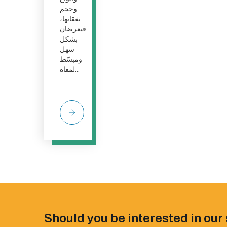
وحجم
نفقاتها،
فيعرضان
بشكل
سهل
ومبسّط
لمفاه...
Should you be interested in our 