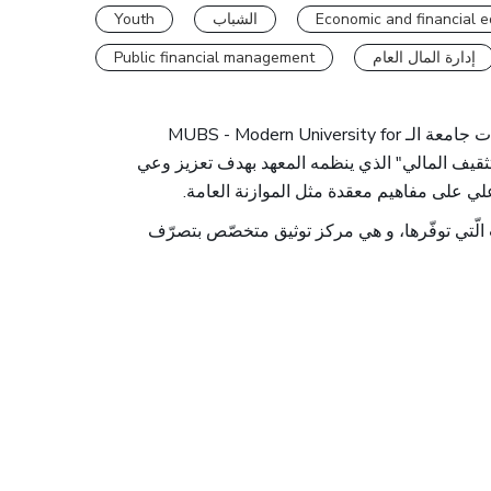
Youth
الشباب
Economic and financial e
Public financial management
إدارة المال العام
استقبل معهد باسل فليحان المالي و الاقتصادي طلاب وطاليبات جامعة الـ MUBS - Modern University for
Business & Science، لي" الذي ينظمه المعهد بهدف تعزيز وعي
.
ي على مفاهيم معقدة مثل الموازنة العامة
ت الّتي توفّرها، و هي مركز توثيق متخصّص بتصرّف