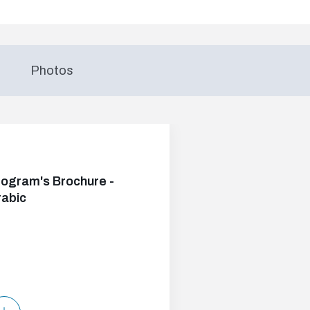
Photos
rogram's Brochure -
rabic