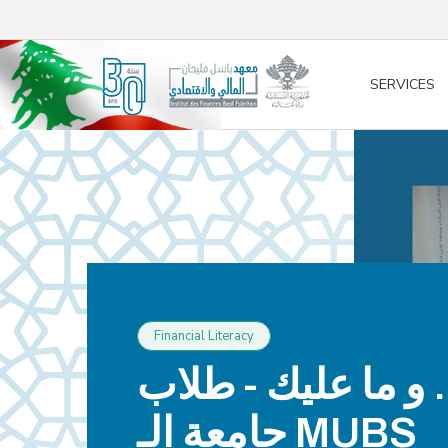
/* opened search */
SERVICES
Financial Literacy
. و ما عليك - طلاب
جامعة الـ MUBS