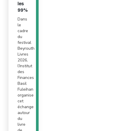
les
99%
Dans
le
cadre
du
festival
Beyrouth
Livres
2026,
l’Institut
des
Finances
Basil
Fuleihan
organise
cet
échange
autour
du
livre
de