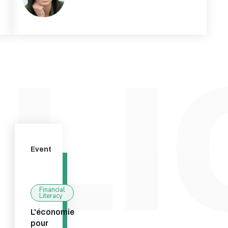
Event
Financial
Literacy
L'économie
pour