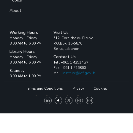
Topics
About
Working Hours
Visit Us
Monday – Friday
512, Corniche du Fleuve
8:00 AM to 6:00 PM
P.O.Box: 16-5870
Beirut, Lebanon
Library Hours
Contact Us
Monday – Friday
8:00 AM to 6:00 PM
Tel : +961 1 425146/7
Fax: +961 1 426860
Saturday
Mail:
institute@iof.gov.lb
8:00 AM to 1:00 PM
Terms and Conditions
Privacy
Cookies