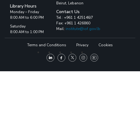
Beirut, Lebanon
Library Hours
Contact Us
Monday – Friday
8:00 AM to 6:00 PM
Tel : +961 1 425146/7
Fax: +961 1 426860
Saturday
Mail:
institute@iof.gov.lb
8:00 AM to 1:00 PM
Terms and Conditions
Privacy
Cookies