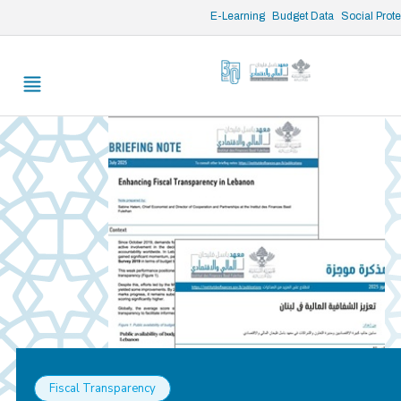
/* opened search */
E-Learning
Budget Data
Social Prot
Fiscal Transparency